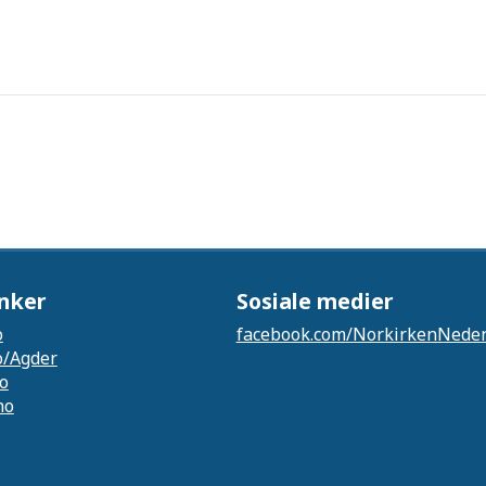
inker
Sosiale medier
o
facebook.com/NorkirkenNede
o/Agder
no
no