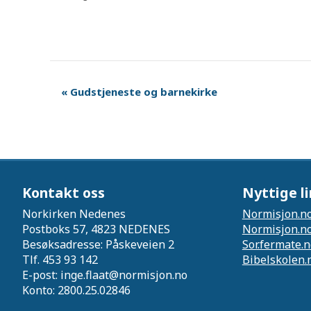
«
Gudstjeneste og barnekirke
Kontakt oss
Nyttige l
Norkirken Nedenes
Normisjon.n
Postboks 57, 4823 NEDENES
Normisjon.n
Besøksadresse: Påskeveien 2
Sor.fermate.
Tlf. 453 93 142
Bibelskolen.
E-post: inge.flaat@normisjon.no
Konto: 2800.25.02846