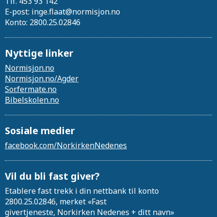
Tlf. 453 93 142
E-post: inge.flaat@normisjon.no
Konto: 2800.25.02846
Nyttige linker
Normisjon.no
Normisjon.no/Agder
Sor.fermate.no
Bibelskolen.no
Sosiale medier
facebook.com/NorkirkenNedenes
Vil du bli fast giver?
Etablere fast trekk i din nettbank til konto
2800.25.02846, merket «Fast
givertjeneste, Norkirken Nedenes + ditt navn»