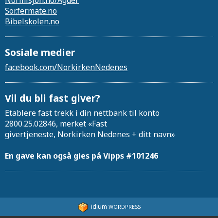
Normisjon.no/Agder
Sor.fermate.no
Bibelskolen.no
Sosiale medier
facebook.com/NorkirkenNedenes
Vil du bli fast giver?
Etablere fast trekk i din nettbank til konto
2800.25.02846, merket «Fast
givertjeneste, Norkirken Nedenes + ditt navn»
En gave kan også gies på Vipps #101246
idium
WORDPRESS