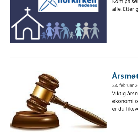
Kom på søn
alle. Etter
Årsmø
28. februar 
Viktig års
økonomi o
er du likev