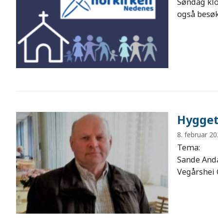
Søndag klo
også besøk
Hygget
8. februar 2
Tema: Sve
Sande Anda
Vegårshei