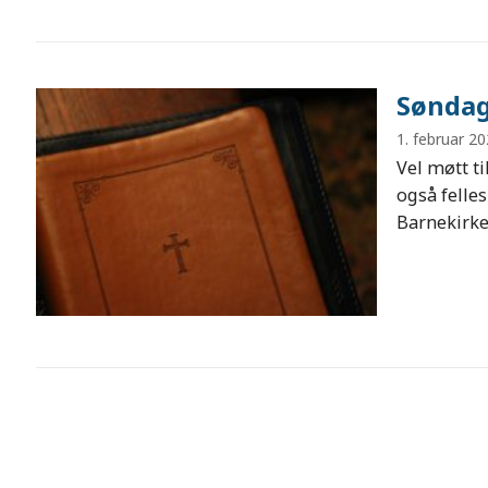
Søndag
1. februar 2
Vel møtt ti
også felle
Barnekirk