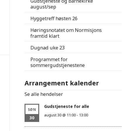
Gudstjeneste og barnekirke
august/sep
Hyggetreff høsten 26
Høringsnotatet om Normisjons
framtid klart
Dugnad uke 23
Programmet for
sommergudstjenestene
Arrangement kalender
Se alle hendelser
Gudstjeneste for alle
SØN
august 30 @ 11:00
-
13:00
30