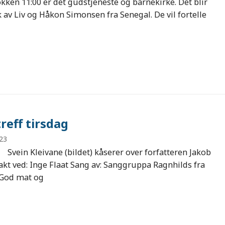
kken 11:00 er det gudstjeneste og barnekirke. Det blir
 av Liv og Håkon Simonsen fra Senegal. De vil fortelle
reff tirsdag
023
in Kleivane (bildet) kåserer over forfatteren Jakob
kt ved: Inge Flaat Sang av: Sanggruppa Ragnhilds fra
 God mat og