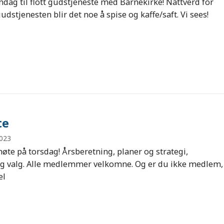
dag til flott gudstjeneste med Barnekirke! Nattverd for
 gudstjenesten blir det noe å spise og kaffe/saft. Vi sees!
te
2023
møte på torsdag! Årsberetning, planer og strategi,
g valg. Alle medlemmer velkomne. Og er du ikke medlem,
el