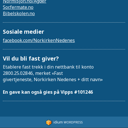
Normisjon.no/Agder
Sor.fermate.no
Bibelskolen.no
Sosiale medier
facebook.com/NorkirkenNedenes
Vil du bli fast giver?
Etablere fast trekk i din nettbank til konto
2800.25.02846, merket «Fast
givertjeneste, Norkirken Nedenes + ditt navn»
En gave kan også gies på Vipps #101246
idium
WORDPRESS