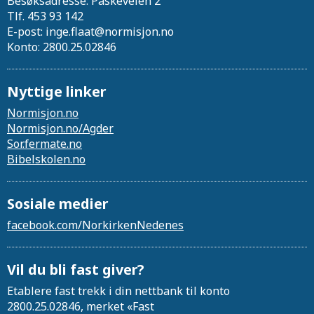
Besøksadresse: Påskeveien 2
Tlf. 453 93 142
E-post: inge.flaat@normisjon.no
Konto: 2800.25.02846
Nyttige linker
Normisjon.no
Normisjon.no/Agder
Sor.fermate.no
Bibelskolen.no
Sosiale medier
facebook.com/NorkirkenNedenes
Vil du bli fast giver?
Etablere fast trekk i din nettbank til konto
2800.25.02846, merket «Fast