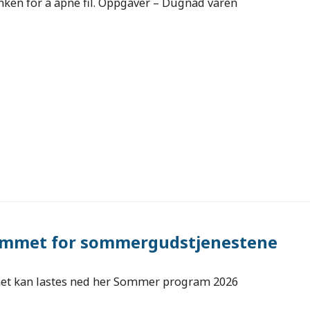
inken for å åpne fil. Oppgaver – Dugnad våren
mmet for sommergudstjenestene
t kan lastes ned her Sommer program 2026