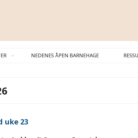
TER
NEDENES ÅPEN BARNEHAGE
RESS
26
 uke 23