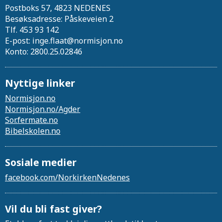
Postboks 57, 4823 NEDENES
Besøksadresse: Påskeveien 2
Tlf. 453 93 142
E-post: inge.flaat@normisjon.no
Konto: 2800.25.02846
Nyttige linker
Normisjon.no
Normisjon.no/Agder
Sor.fermate.no
Bibelskolen.no
Sosiale medier
facebook.com/NorkirkenNedenes
Vil du bli fast giver?