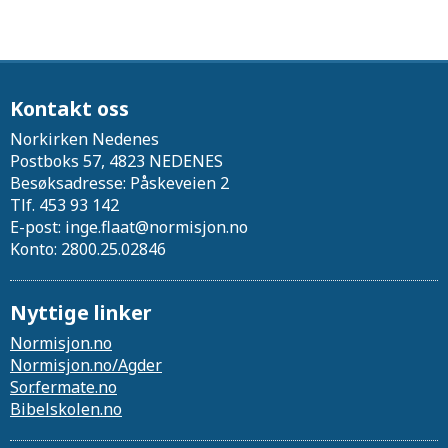
Kontakt oss
Norkirken Nedenes
Postboks 57, 4823 NEDENES
Besøksadresse: Påskeveien 2
Tlf. 453 93 142
E-post: inge.flaat@normisjon.no
Konto: 2800.25.02846
Nyttige linker
Normisjon.no
Normisjon.no/Agder
Sor.fermate.no
Bibelskolen.no