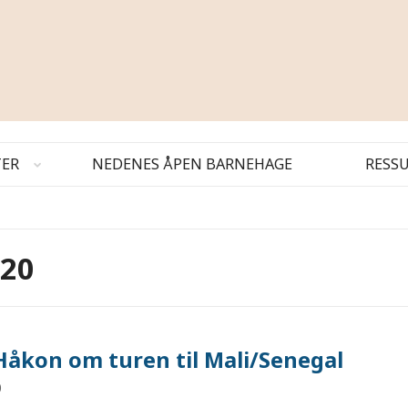
TER
NEDENES ÅPEN BARNEHAGE
RESS
020
 Håkon om turen til Mali/Senegal
0