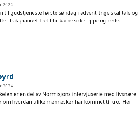
r 2024
til gudstjeneste første søndag i advent. Inge skal tale og
itter bak pianoet. Det blir barnekirke oppe og nede.
byrd
r 2024
kkelen er en del av Normisjons intervjuserie med livsnære
er om hvordan ulike mennesker har kommet til tro. Her