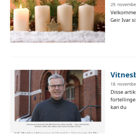
29. novembe
Velkommen 
Geir Ivar s
Vitnes
18. novembe
Disse arti
fortelling
kan du