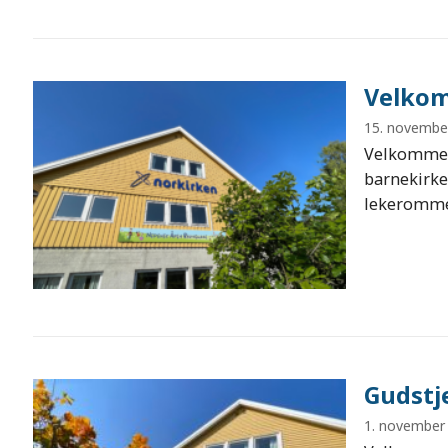
Velkom
15. novembe
Velkommen 
barnekirke
lekeromme
Gudstj
1. november