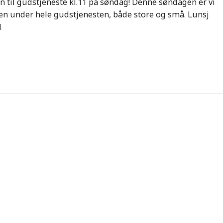
til gudstjeneste kl.11 på søndag! Denne søndagen er vi
n under hele gudstjenesten, både store og små. Lunsj
l