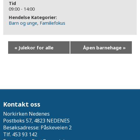
Tid
09:00 - 14:00
Hendelse Kategorier:
Barn og unge
,
Familiefokus
«
Julekor for alle
Åpen barnehage
»
Kontakt oss
Norkirken Nedenes
Postboks 57, 4823 NEDENES
Besøksadresse: Påskeveien 2
Tlf. 453 93 142