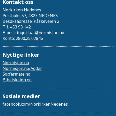
Kontakt oss
Norkirken Nedenes
Postboks 57, 4823 NEDENES
Besøksadresse: Påskeveien 2
Tlf. 453 93 142
E-post: inge.flaat@normisjon.no
Konto: 2800.25.02846
Nyttige linker
Normisjon.no
Normisjon.no/Agder
Sor.fermate.no
Bibelskolen.no
Sosiale medier
facebook.com/NorkirkenNedenes