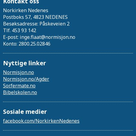
Kontakt oss
Norkirken Nedenes
Postboks 57, 4823 NEDENES
Besøksadresse: Påskeveien 2
Tlf. 453 93 142
E-post: inge.flaat@normisjon.no
Konto: 2800.25.02846
Nyttige linker
Normisjon.no
Normisjon.no/Agder
Sor.fermate.no
Bibelskolen.no
Sosiale medier
facebook.com/NorkirkenNedenes