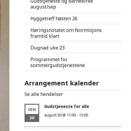
Gudstjeneste og barnekirke
august/sep
Hyggetreff høsten 26
Høringsnotatet om Normisjons
framtid klart
Dugnad uke 23
Programmet for
sommergudstjenestene
Arrangement kalender
Se alle hendelser
Gudstjeneste for alle
SØN
august 30 @ 11:00
-
13:00
30