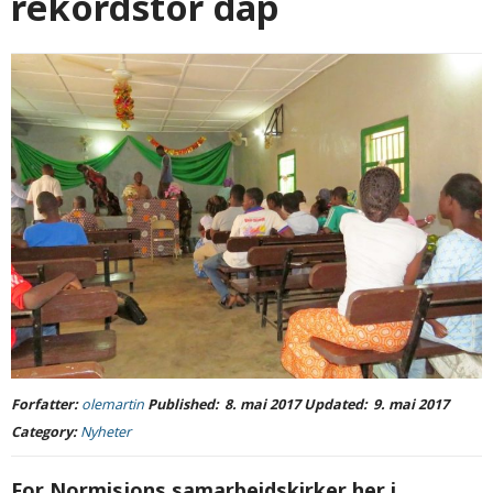
rekordstor dåp
Forfatter:
olemartin
Published:
8. mai 2017
Updated:
9. mai 2017
Category:
Nyheter
For Normisjons samarbeidskirker her i