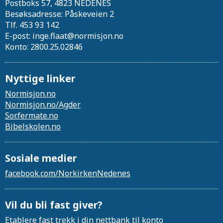
Postboks 57, 4823 NEDENES
Besøksadresse: Påskeveien 2
Tlf. 453 93 142
E-post: inge.flaat@normisjon.no
Konto: 2800.25.02846
Nyttige linker
Normisjon.no
Normisjon.no/Agder
Sor.fermate.no
Bibelskolen.no
Sosiale medier
facebook.com/NorkirkenNedenes
Vil du bli fast giver?
Etablere fast trekk i din nettbank til konto